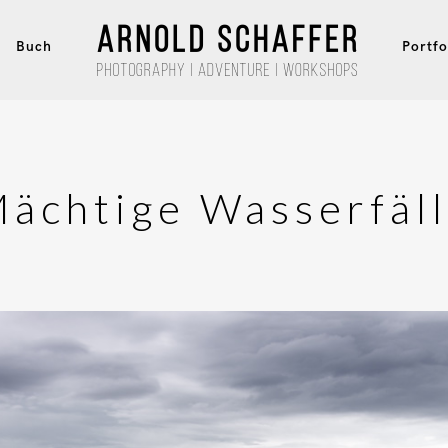
Buch
Portfo
ächtige Wasserfäl