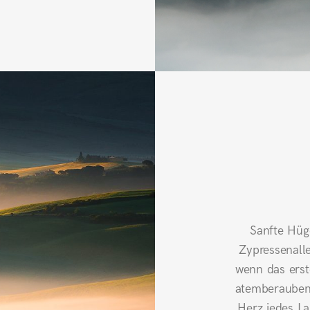
Sanfte Hüg
Zypressenall
wenn das erst
atemberaubend
Herz jedes La