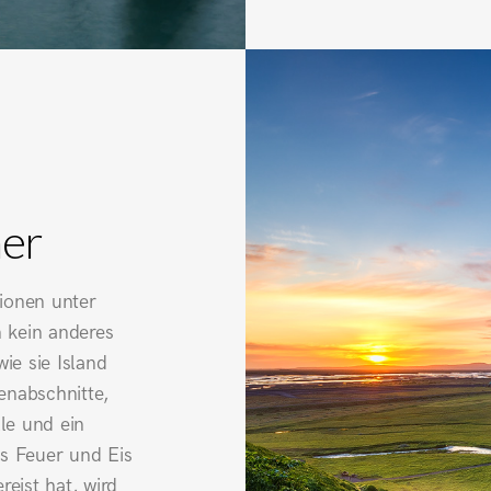
mer
tionen unter
 kein anderes
wie sie Island
enabschnitte,
le und ein
us Feuer und Eis
reist hat, wird