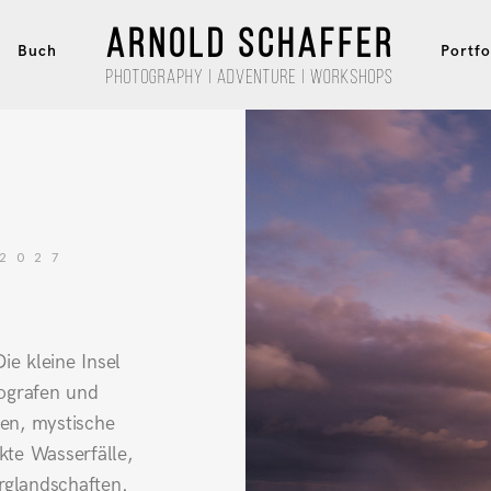
Buch
Portfo
2027
ie kleine Insel
tografen und
ten, mystische
kte Wasserfälle,
rglandschaften.