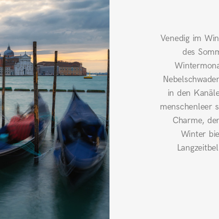
Venedig im Win
des Somme
Wintermonat
Nebelschwaden 
in den Kanäl
menschenleer si
Charme, den
Winter bie
Langzeitbel