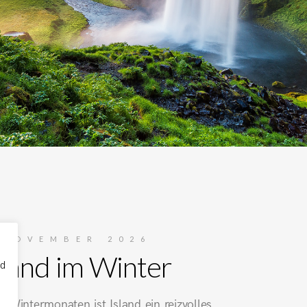
NOVEMBER 2026
sland im Winter
nd
 Wintermonaten ist Island ein reizvolles