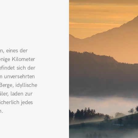
n, eines der
enige Kilometer
findet sich der
em unversehrten
rge, idyllische
ler, laden zur
cherlich jedes
n.