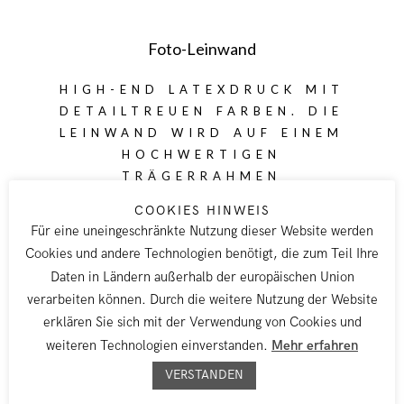
Foto-Leinwand
HIGH-END LATEXDRUCK MIT
DETAILTREUEN FARBEN. DIE
LEINWAND WIRD AUF EINEM
HOCHWERTIGEN
TRÄGERRAHMEN
AUFGESPANNT
COOKIES HINWEIS
Für eine uneingeschränkte Nutzung dieser Website werden
60 x 40 € 185.-
Cookies und andere Technologien benötigt, die zum Teil Ihre
75 x 50 € 205.-
Daten in Ländern außerhalb der europäischen Union
90 x 60 € 225.-
verarbeiten können. Durch die weitere Nutzung der Website
105 x 70 € 245.-
erklären Sie sich mit der Verwendung von Cookies und
120 x 80 € 270.-
weiteren Technologien einverstanden.
Mehr erfahren
150 x 100 € 345.-
VERSTANDEN