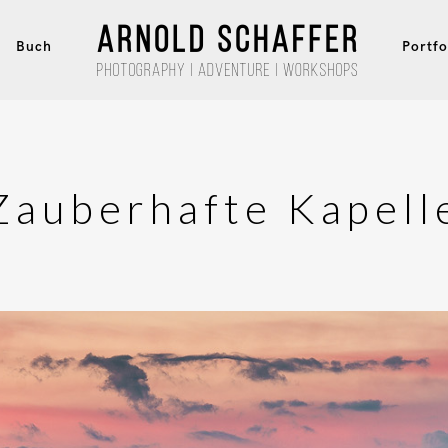
Buch
Portfo
Zauberhafte Kapell